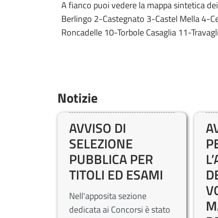
A fianco puoi vedere la mappa sintetica dei
o
Berlingo 2-Castegnato 3-Castel Mella 4-C
t
Roncadelle 10-Torbole Casaglia 11-Travagl
i
z
i
e
Notizie
AVVISO DI
A
SELEZIONE
P
PUBBLICA PER
L
TITOLI ED ESAMI
D
V
Nell'apposita sezione
M
dedicata ai Concorsi è stato