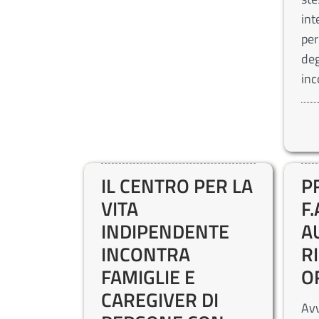
int
per
deg
inc
IL CENTRO PER LA
P
VITA
F.
INDIPENDENTE
A
INCONTRA
R
FAMIGLIE E
O
CAREGIVER DI
Avv