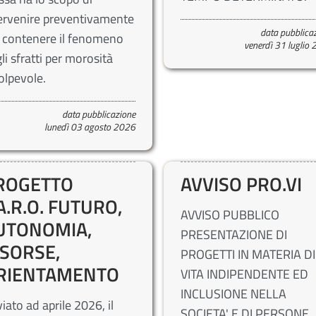
ervenire preventivamente
data pubblica
 contenere il fenomeno
venerdì 31 luglio
li sfratti per morosità
olpevole.
data pubblicazione
lunedì 03 agosto 2026
ROGETTO
AVVISO PRO.VI
A.R.O. FUTURO,
AVVISO PUBBLICO
UTONOMIA,
PRESENTAZIONE DI
ISORSE,
PROGETTI IN MATERIA DI
RIENTAMENTO
VITA INDIPENDENTE ED
INCLUSIONE NELLA
iato ad aprile 2026, il
SOCIETA' E DI PERSONE