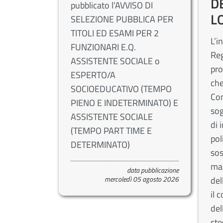
D
pubblicato l'AVVISO DI
L
SELEZIONE PUBBLICA PER
TITOLI ED ESAMI PER 2
L’i
FUNZIONARI E.Q.
Re
ASSISTENTE SOCIALE o
pro
ESPERTO/A
che
SOCIOEDUCATIVO (TEMPO
Com
PIENO E INDETERMINATO) E
sog
ASSISTENTE SOCIALE
di 
(TEMPO PART TIME E
pol
DETERMINATO)
sos
ma
data pubblicazione
mercoledì 05 agosto 2026
del
il 
del
ste