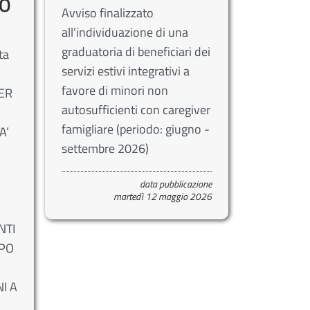
VO
Avviso finalizzato
all'individuazione di una
graduatoria di beneficiari dei
ta
servizi estivi integrativi a
favore di minori non
ER
autosufficienti con caregiver
famigliare (periodo: giugno -
A’
settembre 2026)
data pubblicazione
martedì 12 maggio 2026
NTI
MPO
I A