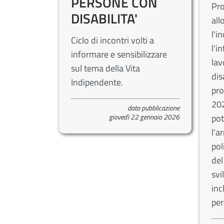
PERSONE CON
Pro
DISABILITA'
all
l'i
Ciclo di incontri volti a
l'i
informare e sensibilizzare
lav
sul tema della Vita
dis
Indipendente.
pro
202
data pubblicazione
giovedì 22 gennaio 2026
po
l'a
pol
del
svi
inc
per