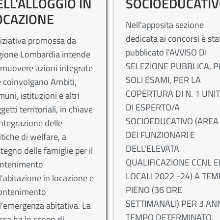
ELL’ALLOGGIO IN
SOCIOEDUCATI
OCAZIONE
Nell'apposita sezione
dedicata ai concorsi è sta
niziativa promossa da
pubblicato l'AVVISO DI
gione Lombardia intende
SELEZIONE PUBBLICA, P
muovere azioni integrate
SOLI ESAMI, PER LA
 coinvolgano Ambiti,
COPERTURA DI N. 1 UNIT
uni, istituzioni e altri
DI ESPERTO/A
getti territoriali, in chiave
SOCIOEDUCATIVO (AREA
integrazione delle
DEI FUNZIONARI E
itiche di welfare, a
DELL'ELEVATA
tegno delle famiglie per il
QUALIFICAZIONE CCNL E
ntenimento
LOCALI 2022 -24) A TE
l’abitazione in locazione e
PIENO (36 ORE
contenimento
SETTIMANALI) PER 3 ANN
l’emergenza abitativa. La
TEMPO DETERMINATO.
ssa ha lo scopo di