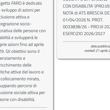
getto FARO è dedicato
CON DISABILITA' (PRO.VI)
o sviluppo di azioni per
NOTA di ATS BRESCIA DE
nclusione attiva e
01/04/2026 N. PROT.
ntegrazione socio-
0033838/26 - PRO.VI 20
orativa delle persone con
ESERCIZIO 2026/2027
abilità e svilupperà le
prie azioni fino ad aprile
data pubblica
9. Gli obiettivi sono il
martedì 21 aprile
tenziamento e
rricchimento delle
itiche attive del lavoro e
 collocamento mirato,
luppando percorsi di
lusione sociale attiva per
sone con disabilità.