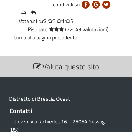
condividi su
Vota
1
2
3
4
5
Risultato
(72049 valutazioni)
torna alla pagina precedente
S
Valuta questo sito
e
z
i
o
n
Distretto di Brescia Ovest
e
V
Contatti
a
Indirizzo: via Richiedei, 16 – 25064 Gussago
l
(BS)