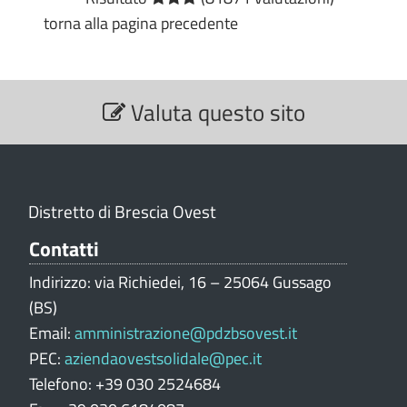
torna alla pagina precedente
S
Valuta questo sito
e
z
i
o
n
Distretto di Brescia Ovest
e
V
Contatti
a
Indirizzo: via Richiedei, 16 – 25064 Gussago
l
(BS)
u
Email:
amministrazione@pdzbsovest.it
t
PEC:
aziendaovestsolidale@pec.it
a
z
Telefono: +39 030 2524684