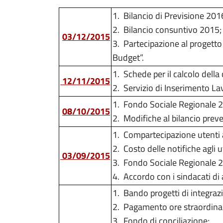
1.
Bilancio di Previsione 201
2.
Bilancio consuntivo 2015;
03/12/2015
3.
Partecipazione al
progett
Budget”.
1.
Schede per il calcolo della 
12/11/2015
2.
Servizio di Inserimento La
1.
Fondo Sociale Regionale 
08/10/2015
2.
Modifiche al bilancio prev
1.
Compartecipazione utenti al 
2.
Costo delle notifiche agli u
03/09/2015
3.
Fondo Sociale Regionale 
4.
Accordo con i sindacati di 
1.
Bando progetti di integrazi
2.
Pagamento ore straordinarie
3.
Fondo di conciliazione;