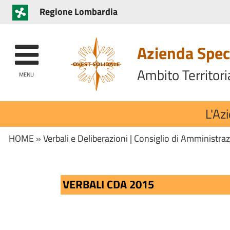
Regione Lombardia
Azienda Speci
Ambito Territori
MENU
L'Az
HOME
»
Verbali e Deliberazioni
|
Consiglio di Amministra
VERBALI CDA 2015