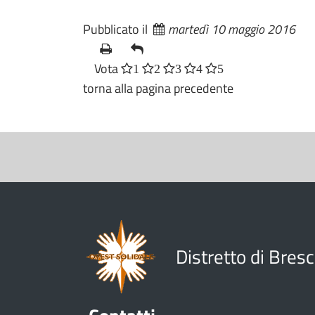
Pubblicato il
martedì 10 maggio 2016
Vota
1
2
3
4
5
torna alla pagina precedente
S
e
z
i
o
n
Distretto di Bres
e
V