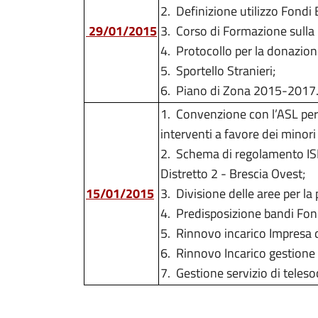
2.
Definizione utilizzo Fondi 
29/01/2015
3.
Corso di Formazione sulla
4.
Protocollo per la donazion
5.
Sportello Stranieri;
6.
Piano di Zona 2015-2017
1.
Convenzione con l’ASL per l
interventi a favore dei minori
2.
Schema di regolamento ISEE 
Distretto 2 - Brescia Ovest;
15/01/2015
3.
Divisione delle aree per la
4.
Predisposizione bandi Fon
5.
Rinnovo incarico Impresa d
6.
Rinnovo Incarico gestione
7.
Gestione servizio di tele