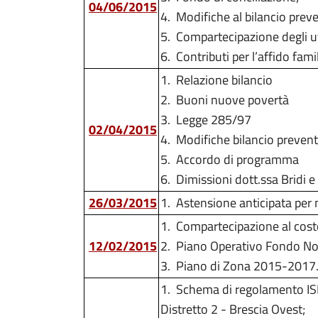
04/06/2015
4.
Modifiche al bilancio prev
5.
Compartecipazione degli uten
6.
Contributi per l’affido famil
1.
Relazione bilancio
2.
Buoni nuove povertà
3.
Legge 285/97
02/04/2015
4.
Modifiche bilancio preven
5.
Accordo di programma
6.
Dimissioni dott.ssa Bridi e
26/03/2015
1.
Astensione anticipata per 
1.
Compartecipazione al costo 
12/02/2015
2.
Piano Operativo Fondo No
3.
Piano di Zona 2015-2017
1.
Schema di regolamento ISEE 
Distretto 2 - Brescia Ovest;